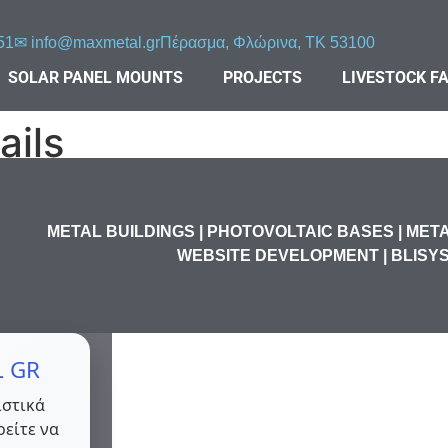
51
✉︎
info@maxmetal.gr
Πέρασμα, Φλώρινα, ΤΚ 53100
SOLAR PANEL MOUNTS
PROJECTS
LIVESTOCK F
ails
METAL BUILDINGS | PHOTOVOLTAIC BASES | ME
WEBSITE DEVELOPMENT | BLISY
L GR
ιστικά
ρείτε να