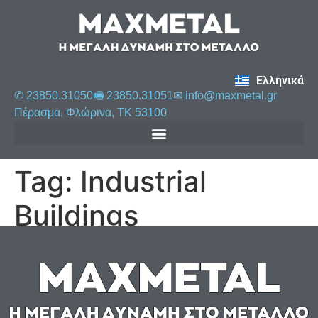
Ελληνικά
✆ 23850.31050
🖷 23850.31051
✉︎
info@maxmetal.gr
Πέρασμα, Φλώρινα, ΤΚ 53100
Tag:
Industrial
Buildings