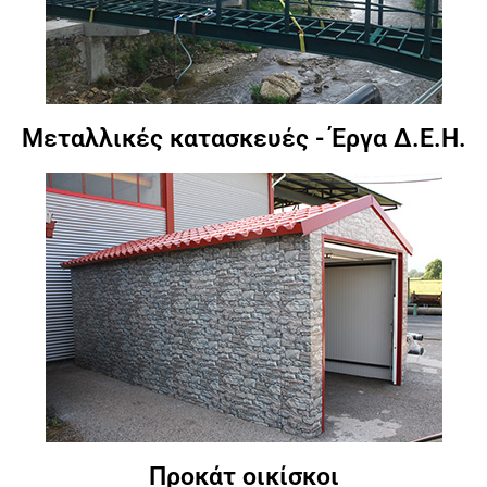
Μεταλλικές κατασκευές - Έργα Δ.Ε.Η.
Προκάτ οικίσκοι