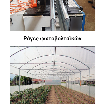
Ράγες φωτοβολταϊκών