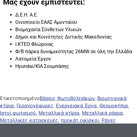
Μας έχουν εμπιστευτεί:
Δ.Ε.Η. Α.Ε.
Οινοποιείο ΕΑΑΣ Αμυνταίου
Βιομηχανία Σύνθετων Υλικών
Δήμοι και Κοινότητες Δυτικής Μακεδονίας
Ι.ΚΤΕΟ Φλώρινας
Φ/Β πάρκα δυναμικότητας 26MW σε όλη την Ελλάδα
Λατομεία Έργον
Hyundai/KIA Σουμπάσης
Ετικετοποιημένο
Βάσεις Φωτοβολταϊκών
,
Βιομηχανικά
κτίρια
,
Γερανογέφυρες
,
Ενεργειακά Έργα
,
Θερμοκήπια
,
Ιστοί φωτισμού
,
Μεταλλικά κτίρια
,
Μεταλλικά ράφια
,
Μεταλλικές κατασκευές
,
προκάτ οικίσκοι
,
Ράγες
Φωτοβολταϊκών