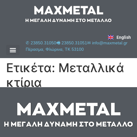
English
✆ 23850.31050
🖷 23850.31051
✉︎
info@maxmetal.gr
Πέρασμα, Φλώρινα, ΤΚ 53100
Ετικέτα:
Μεταλλικά
κτίρια