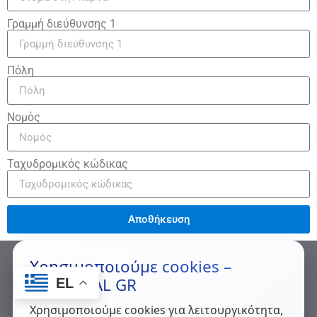
Γραμμή διεύθυνσης 1
Πόλη
Νομός
Ταχυδρομικός κώδικας
Αποθήκευση
Χρησιμοποιούμε cookies –
MAXMETAL GR
EL
Χρησιμοποιούμε cookies για λειτουργικότητα,